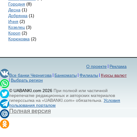
Городня
(8)
Десна
(1)
Добрянка
(1)
Ичня
(2)
Козелец
(3)
Короп
(2)
Корюковка
(2)
О проекте
Реклама
Все банки Чернигова
Банкоматы
Филиалы
Курсы валют
Выбрать регион
© UABANKI.com 2026
При полной или частичной
перепечатке редакционных и авторских материалов
гиперссылка на «UABANKI.com» обязательна.
Условия
пользования порталом
Полная версия