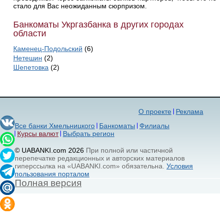
стало для Вас неожиданным сюрпризом.
Банкоматы Укргазбанка в других городах
области
Каменец-Подольский
(6)
Нетешин
(2)
Шепетовка
(2)
О проекте
Реклама
Все банки Хмельницкого
Банкоматы
Филиалы
Курсы валют
Выбрать регион
© UABANKI.com 2026
При полной или частичной
перепечатке редакционных и авторских материалов
гиперссылка на «UABANKI.com» обязательна.
Условия
пользования порталом
Полная версия