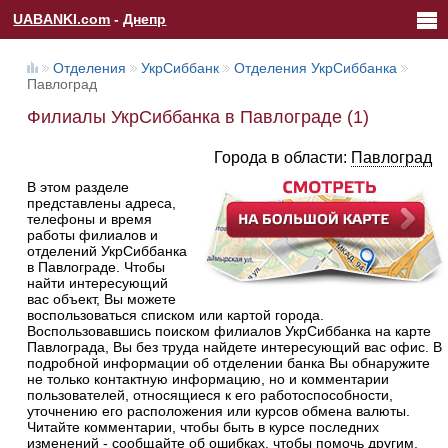
UABANKI.com
-
Днепр
Отделения
УкрСиббанк
Отделения УкрСиббанка
Павлоград
Филиалы УкрСиббанка в Павлограде (1)
Города в области:
Павлоград
В этом разделе
представлены адреса,
телефоны и время
работы филиалов и
отделений УкрСиббанка
в Павлограде. Чтобы
найти интересующий
вас объект, Вы можете
воспользоваться списком или картой города.
Воспользовавшись поиском филиалов УкрСиббанка на карте
Павлограда, Вы без труда найдете интересующий вас офис. В
подробной информации об отделении банка Вы обнаружите
не только контактную информацию, но и комментарии
пользователей, относящиеся к его работоспособности,
уточнению его расположения или курсов обмена валюты.
Читайте комментарии, чтобы быть в курсе последних
изменений - сообщайте об ошибках, чтобы помочь другим.