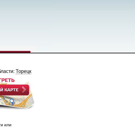
бласти:
Торецк
ти или