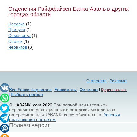
Отделения Райффайзен Банка Аваль в других
городах области
Носовка
(1)
Прилуки
(1)
Семеновка
(1)
Сновск
(1)
Чернигов
(3)
О проекте
Реклама
Все банки Чернигова
Банкоматы
Филиалы
Курсы валют
Выбрать регион
© UABANKI.com 2026
При полной или частичной
перепечатке редакционных и авторских материалов
гиперссылка на «UABANKI.com» обязательна.
Условия
пользования порталом
Полная версия