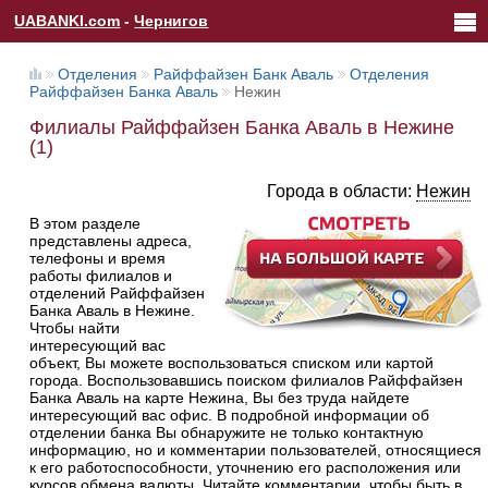
UABANKI.com
-
Чернигов
Отделения
Райффайзен Банк Аваль
Отделения
Райффайзен Банка Аваль
Нежин
Филиалы Райффайзен Банка Аваль в Нежине
(1)
Города в области:
Нежин
В этом разделе
представлены адреса,
телефоны и время
работы филиалов и
отделений Райффайзен
Банка Аваль в Нежине.
Чтобы найти
интересующий вас
объект, Вы можете воспользоваться списком или картой
города. Воспользовавшись поиском филиалов Райффайзен
Банка Аваль на карте Нежина, Вы без труда найдете
интересующий вас офис. В подробной информации об
отделении банка Вы обнаружите не только контактную
информацию, но и комментарии пользователей, относящиеся
к его работоспособности, уточнению его расположения или
курсов обмена валюты. Читайте комментарии, чтобы быть в