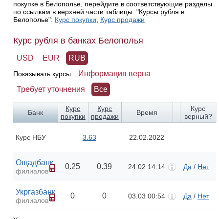
покупке в Белополье, перейдите в соответствующие разделы
по ссылкам в верхней части таблицы: "Курсы рубля в
Белополье":
Курс покупки
,
Курс продажи
Курс рубля в банках Белополья
USD
EUR
RUB
Информация верна
Показывать курсы:
Требует уточнения
Все
Курс
Курс
Курс
Банк
Время
покупки
продажи
верный?
Курс НБУ
3.63
22.02.2022
Ощадбанк
0.25
0.39
24.02 14:14
Да
/
Нет
филиалов
Укргазбанк
0
0
03.03 00:54
Да
/
Нет
филиалов