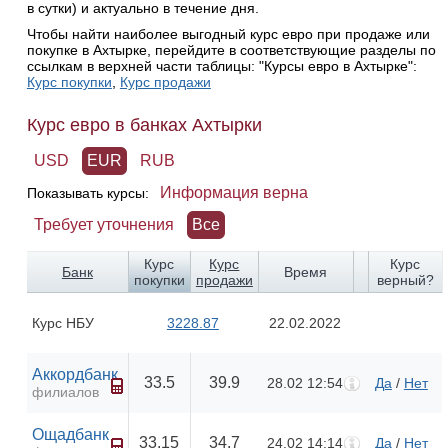
в сутки) и актуально в течение дня.
Чтобы найти наиболее выгодный курс евро при продаже или
покупке в Ахтырке, перейдите в соответствующие разделы по
ссылкам в верхней части таблицы: "Курсы евро в Ахтырке":
Курс покупки
,
Курс продажи
Курс евро в банках Ахтырки
USD
EUR
RUB
Информация верна
Показывать курсы:
Требует уточнения
Все
Курс
Курс
Курс
Банк
Время
покупки
продажи
верный?
Курс НБУ
3228.87
22.02.2022
Аккордбанк
33.5
39.9
28.02 12:54
Да
/
Нет
филиалов
Ощадбанк
33.15
34.7
24.02 14:14
Да
/
Нет