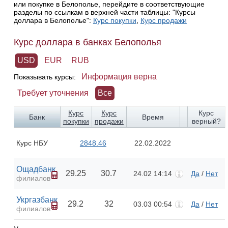
или покупке в Белополье, перейдите в соответствующие
разделы по ссылкам в верхней части таблицы: "Курсы
доллара в Белополье":
Курс покупки
,
Курс продажи
Курс доллара в банках Белополья
USD
EUR
RUB
Информация верна
Показывать курсы:
Требует уточнения
Все
Курс
Курс
Курс
Банк
Время
покупки
продажи
верный?
Курс НБУ
2848.46
22.02.2022
Ощадбанк
29.25
30.7
24.02 14:14
Да
/
Нет
филиалов
Укргазбанк
29.2
32
03.03 00:54
Да
/
Нет
филиалов