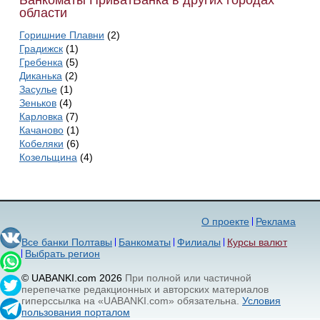
Банкоматы ПриватБанка в других городах
области
Горишние Плавни
(2)
Градижск
(1)
Гребенка
(5)
Диканька
(2)
Засулье
(1)
Зеньков
(4)
Карловка
(7)
Качаново
(1)
Кобеляки
(6)
Козельщина
(4)
О проекте
Реклама
Все банки Полтавы
Банкоматы
Филиалы
Курсы валют
Выбрать регион
© UABANKI.com 2026
При полной или частичной
перепечатке редакционных и авторских материалов
гиперссылка на «UABANKI.com» обязательна.
Условия
пользования порталом