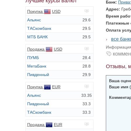
Лучшие курсы валют
Банк:
Прива
Адрес:
Греб
Покупка
USD
Время раб
Альянс
29.6
Платежные
ТАСкомбанк
29.5
Оплата усл
МТБ БАНК
29.5
все бан
Информация 
Продажа
USD
коммен
ПУМБ
28.4
Отзывы, м
МетаБанк
28.8
Пивденный
29.9
Ваша оценк
Покупка
EUR
Ваше имя (
Альянс
33.35
Коммента
Пивденный
33.3
ТАСкомбанк
33.3
Продажа
EUR