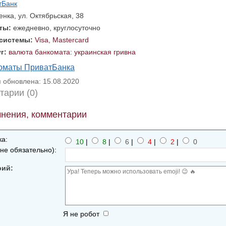
тБанк
енка, ул. Октябрьская, 38
оты:
ежедневно, круглосуточно
 системы:
Visa, Mastercard
уг:
валюта банкомата: украинская гривна
коматы ПриватБанка
обновлена: 15.08.2020
тарии (0)
нения, комментарии
а:
10
|
8
|
6
|
4
|
2
|
0
не обязательно):
рий:
Я не робот