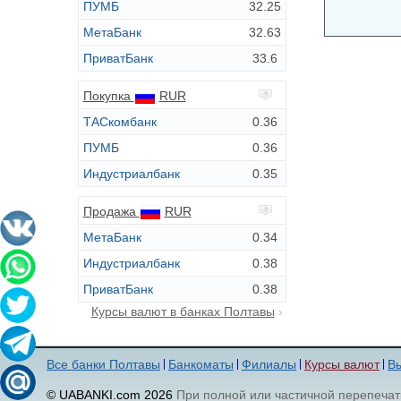
ПУМБ
32.25
МетаБанк
32.63
ПриватБанк
33.6
Покупка
RUR
ТАСкомбанк
0.36
ПУМБ
0.36
Индустриалбанк
0.35
Продажа
RUR
МетаБанк
0.34
Индустриалбанк
0.38
ПриватБанк
0.38
Курсы валют в банках Полтавы
Все банки Полтавы
Банкоматы
Филиалы
Курсы валют
Вы
© UABANKI.com 2026
При полной или частичной перепечат