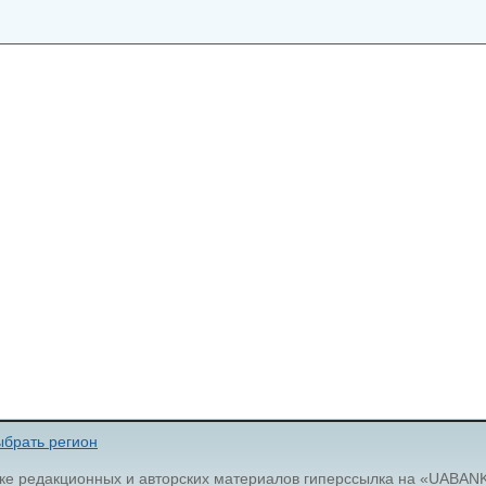
брать регион
ке редакционных и авторских материалов гиперссылка на «UABAN