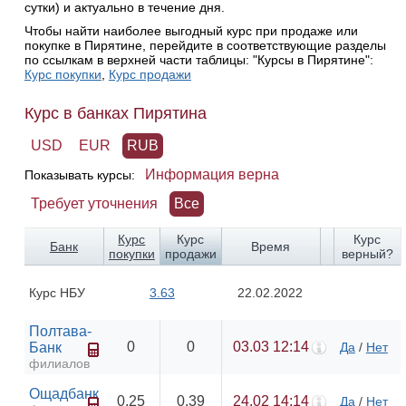
сутки) и актуально в течение дня.
Чтобы найти наиболее выгодный курс при продаже или
покупке в Пирятине, перейдите в соответствующие разделы
по ссылкам в верхней части таблицы: "Курсы в Пирятине":
Курс покупки
,
Курс продажи
Курс в банках Пирятина
USD
EUR
RUB
Информация верна
Показывать курсы:
Требует уточнения
Все
Курс
Курс
Курс
Банк
Время
покупки
продажи
верный?
Курс НБУ
3.63
22.02.2022
Полтава-
0
0
03.03 12:14
Банк
Да
/
Нет
филиалов
Ощадбанк
0.25
0.39
24.02 14:14
Да
/
Нет