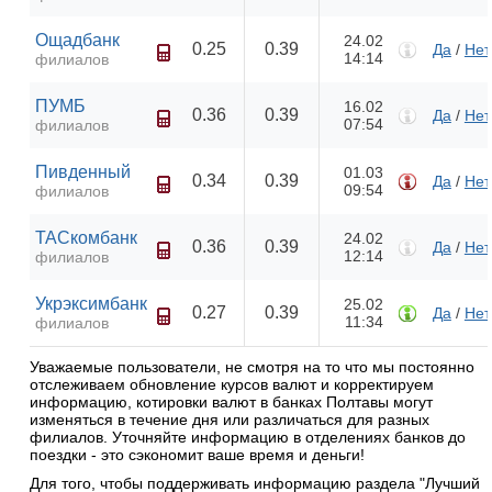
Ощадбанк
24.02
0.25
0.39
Да
/
Нет
14:14
филиалов
ПУМБ
16.02
0.36
0.39
Да
/
Нет
07:54
филиалов
Пивденный
01.03
0.34
0.39
Да
/
Нет
09:54
филиалов
ТАСкомбанк
24.02
0.36
0.39
Да
/
Нет
12:14
филиалов
Укрэксимбанк
25.02
0.27
0.39
Да
/
Нет
11:34
филиалов
Уважаемые пользователи, не смотря на то что мы постоянно
отслеживаем обновление курсов валют и корректируем
информацию, котировки валют в банках Полтавы могут
изменяться в течение дня или различаться для разных
филиалов. Уточняйте информацию в отделениях банков до
поездки - это сэкономит ваше время и деньги!
Для того, чтобы поддерживать информацию раздела "Лучший