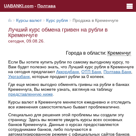
UABANKI.com
-
Полтава
Курсы валют
Курс рубля
Продажа в Кременчуге
Лучший курс обмена гривен на рубли в
Кременчуге
сегодня, 09.08.26.
Города в области:
Кременчуг
Если Вы хотите купить рубли по самому выгодному курсу, то
Вам будет полезно знать, что Лучший курс рубля в Кременчуге
на сегодня предлагают
Аккордбанк
,
ОТП Банк
,
Полтава-Банк
,
Укргазбанк
, которые продают рубли за 0 копеек.
Где еще можно выгодно обменять гривны на рубли в банках
Кременчуга, Вы можете узнать, взглянув на таблицу
представленную ниже
.
Курсы валют в Кременчуге меняются ежедневно и отследить
все изменения самостоятельно бывает проблематично.
Специально для решения этой проблемы мы создали эту
страницу. Здесь вы можете увидеть курсы всех основных
банков Кременчуга. Данные о курсах предоставляются
сотрудниками банков, либо получаются в
автоматизированном режиме с официальных сайтов банков.