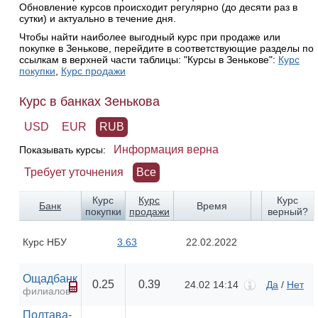
Обновление курсов происходит регулярно (до десяти раз в
сутки) и актуально в течение дня.
Чтобы найти наиболее выгодный курс при продаже или
покупке в Зенькове, перейдите в соответствующие разделы по
ссылкам в верхней части таблицы: "Курсы в Зенькове":
Курс
покупки
,
Курс продажи
Курс в банках Зенькова
USD
EUR
RUB
Информация верна
Показывать курсы:
Требует уточнения
Все
Курс
Курс
Курс
Банк
Время
покупки
продажи
верный?
Курс НБУ
3.63
22.02.2022
Ощадбанк
0.25
0.39
24.02 14:14
Да
/
Нет
филиалов
Полтава-