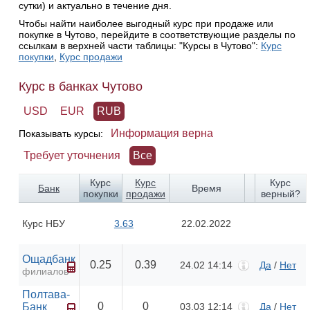
сутки) и актуально в течение дня.
Чтобы найти наиболее выгодный курс при продаже или
покупке в Чутово, перейдите в соответствующие разделы по
ссылкам в верхней части таблицы: "Курсы в Чутово":
Курс
покупки
,
Курс продажи
Курс в банках Чутово
USD
EUR
RUB
Информация верна
Показывать курсы:
Требует уточнения
Все
Курс
Курс
Курс
Банк
Время
покупки
продажи
верный?
Курс НБУ
3.63
22.02.2022
Ощадбанк
0.25
0.39
24.02 14:14
Да
/
Нет
филиалов
Полтава-
0
0
Банк
03.03 12:14
Да
/
Нет