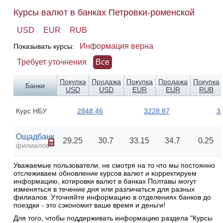
Курсы валют в банках Петровки-роменской
USD
EUR
RUB
Информация верна
Показывать курсы:
Требует уточнения
Все
Покупка
Продажа
Покупка
Продажа
Покупка
Банки
USD
USD
EUR
EUR
RUB
Курс НБУ
2848.46
3228.87
3
Ощадбанк
29.25
30.7
33.15
34.7
0.25
филиалов
Уважаемые пользователи, не смотря на то что мы постоянно
отслеживаем обновление курсов валют и корректируем
информацию, котировки валют в банках Полтавы могут
изменяться в течение дня или различаться для разных
филиалов. Уточняйте информацию в отделениях банков до
поездки - это сэкономит ваше время и деньги!
Для того, чтобы поддерживать информацию раздела "Курсы