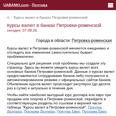
UABANKI.com
-
Полтава
Курсы валют в банках Петровки-роменской
Курсы валют в банках Петровки-роменской
сегодня, 07.08.26.
Города в области:
Петровка-роменская
Курсы валют в Петровке-роменской меняются ежедневно и
отследить все изменения самостоятельно бывает
проблематично.
Специально для решения этой проблемы мы создали эту
страницу. Здесь вы можете увидеть курсы валют всех
основных банков Петровки-роменской. Данные о курсах валют
предоставляются сотрудниками банков либо получаются в
автоматизированном режиме с официальных сайтов банков.
Обновление курсов валют происходит регулярно (до десяти
раз в сутки) и актуально в течение дня.
Чтобы найти наиболее выгодный курс доллара или евро при
продаже или покупке в Петровке-роменской, перейдите в
соответствующие разделы по ссылкам в верхней части
таблицы "Курсы валют в Петровке-роменской":
Покупка
Доллара
,
Продажа Доллара
,
Покупка Евро
,
Продажа Евро
.