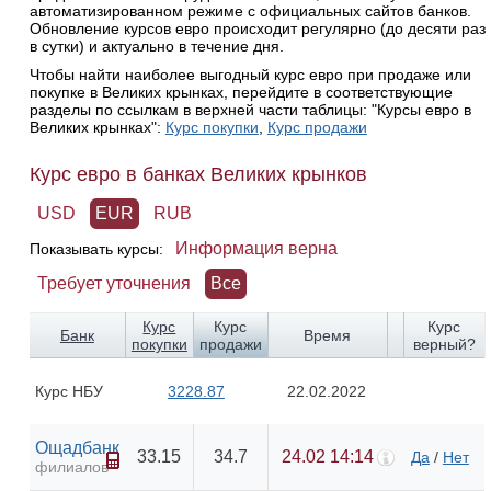
автоматизированном режиме с официальных сайтов банков.
Обновление курсов евро происходит регулярно (до десяти раз
в сутки) и актуально в течение дня.
Чтобы найти наиболее выгодный курс евро при продаже или
покупке в Великих крынках, перейдите в соответствующие
разделы по ссылкам в верхней части таблицы: "Курсы евро в
Великих крынках":
Курс покупки
,
Курс продажи
Курс евро в банках Великих крынков
USD
EUR
RUB
Информация верна
Показывать курсы:
Требует уточнения
Все
Курс
Курс
Курс
Банк
Время
покупки
продажи
верный?
Курс НБУ
3228.87
22.02.2022
Ощадбанк
33.15
34.7
24.02 14:14
Да
/
Нет
филиалов