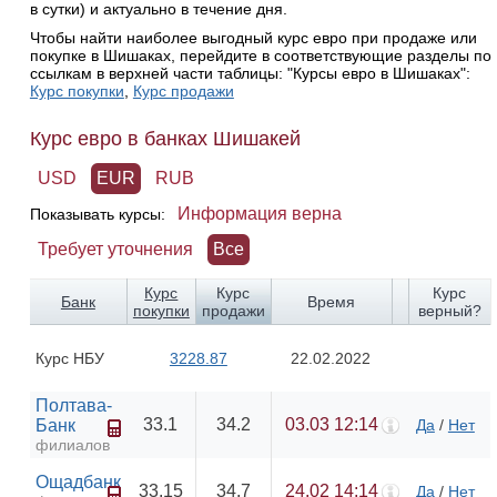
в сутки) и актуально в течение дня.
Чтобы найти наиболее выгодный курс евро при продаже или
покупке в Шишаках, перейдите в соответствующие разделы по
ссылкам в верхней части таблицы: "Курсы евро в Шишаках":
Курс покупки
,
Курс продажи
Курс евро в банках Шишакей
USD
EUR
RUB
Информация верна
Показывать курсы:
Требует уточнения
Все
Курс
Курс
Курс
Банк
Время
покупки
продажи
верный?
Курс НБУ
3228.87
22.02.2022
Полтава-
33.1
34.2
03.03 12:14
Банк
Да
/
Нет
филиалов
Ощадбанк
33.15
34.7
24.02 14:14
Да
/
Нет