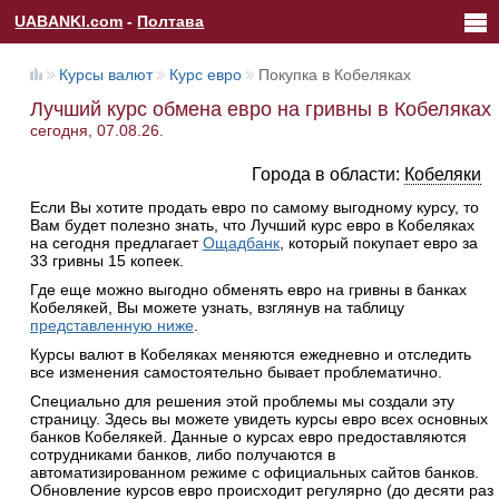
UABANKI.com
-
Полтава
Курсы валют
Курс евро
Покупка в Кобеляках
Лучший курс обмена евро на гривны в Кобеляках
сегодня, 07.08.26.
Города в области:
Кобеляки
Если Вы хотите продать евро по самому выгодному курсу, то
Вам будет полезно знать, что Лучший курс евро в Кобеляках
на сегодня предлагает
Ощадбанк
, который покупает евро за
33 гривны 15 копеек.
Где еще можно выгодно обменять евро на гривны в банках
Кобелякей, Вы можете узнать, взглянув на таблицу
представленную ниже
.
Курсы валют в Кобеляках меняются ежедневно и отследить
все изменения самостоятельно бывает проблематично.
Специально для решения этой проблемы мы создали эту
страницу. Здесь вы можете увидеть курсы евро всех основных
банков Кобелякей. Данные о курсах евро предоставляются
сотрудниками банков, либо получаются в
автоматизированном режиме с официальных сайтов банков.
Обновление курсов евро происходит регулярно (до десяти раз