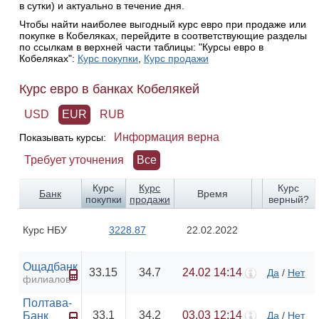
в сутки) и актуально в течение дня.
Чтобы найти наиболее выгодный курс евро при продаже или
покупке в Кобеляках, перейдите в соответствующие разделы
по ссылкам в верхней части таблицы: "Курсы евро в
Кобеляках":
Курс покупки
,
Курс продажи
Курс евро в банках Кобелякей
USD
EUR
RUB
Информация верна
Показывать курсы:
Требует уточнения
Все
Курс
Курс
Курс
Банк
Время
покупки
продажи
верный?
Курс НБУ
3228.87
22.02.2022
Ощадбанк
33.15
34.7
24.02 14:14
Да
/
Нет
филиалов
Полтава-
33.1
34.2
03.03 12:14
Банк
Да
/
Нет