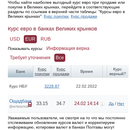
Чтобы найти наиболее выгодный курс евро при продаже или
покупке в Великих крынках, перейдите в соответствующие
разделы по ссылкам в верхней части таблицы: "Курсы евро в
Великих крынках":
Курс покупки
,
Курс продажи
Курс евро в банках Великих крынков
USD
EUR
RUB
Информация верна
Показывать курсы:
Требует уточнения
Все
Курс
Курс
Курс
Банк
Время
покупки
продажи
верный?
Курс НБУ
3228.87
22.02.2022
Ощадбанк
33.15
34.7
24.02 14:14
Да
/
Нет
филиалов
Уважаемые пользователи, не смотря на то что мы постоянно
отслеживаем обновление курсов валют и корректируем
информацию, котировки валют в банках Полтавы могут