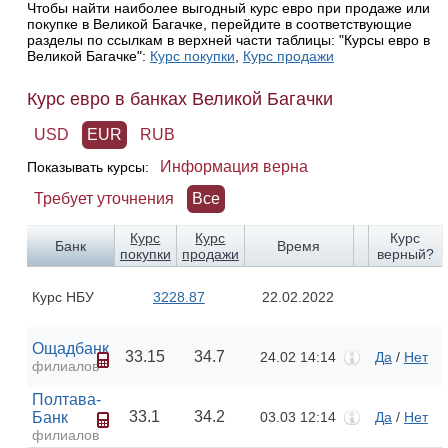
Чтобы найти наиболее выгодный курс евро при продаже или
покупке в Великой Багачке, перейдите в соответствующие
разделы по ссылкам в верхней части таблицы: "Курсы евро в
Великой Багачке":
Курс покупки
,
Курс продажи
Курс евро в банках Великой Багачки
USD
EUR
RUB
Информация верна
Показывать курсы:
Требует уточнения
Все
Курс
Курс
Курс
Банк
Время
покупки
продажи
верный?
Курс НБУ
3228.87
22.02.2022
Ощадбанк
33.15
34.7
24.02 14:14
Да
/
Нет
филиалов
Полтава-
33.1
34.2
Банк
03.03 12:14
Да
/
Нет
филиалов