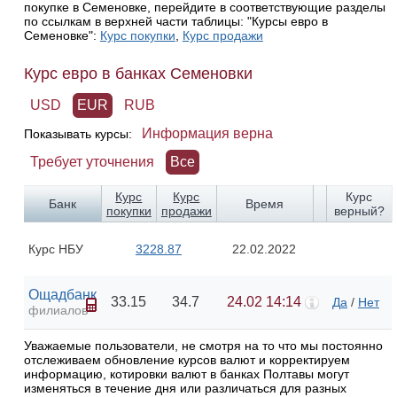
покупке в Семеновке, перейдите в соответствующие разделы
по ссылкам в верхней части таблицы: "Курсы евро в
Семеновке":
Курс покупки
,
Курс продажи
Курс евро в банках Семеновки
USD
EUR
RUB
Информация верна
Показывать курсы:
Требует уточнения
Все
Курс
Курс
Курс
Банк
Время
покупки
продажи
верный?
Курс НБУ
3228.87
22.02.2022
Ощадбанк
33.15
34.7
24.02 14:14
Да
/
Нет
филиалов
Уважаемые пользователи, не смотря на то что мы постоянно
отслеживаем обновление курсов валют и корректируем
информацию, котировки валют в банках Полтавы могут
изменяться в течение дня или различаться для разных