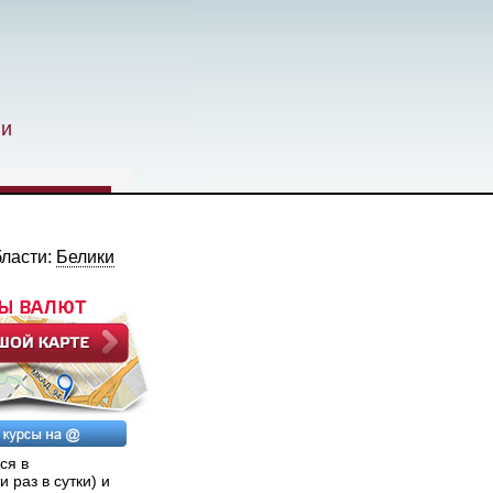
ги
бласти:
Белики
ся в
раз в сутки) и