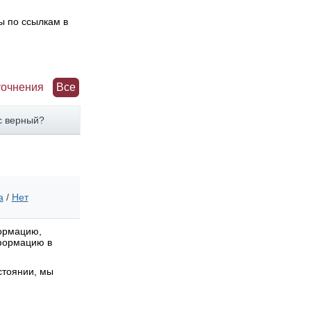
ы по ссылкам в
точнения
Все
с верный?
а
/
Нет
формацию,
нформацию в
стоянии, мы