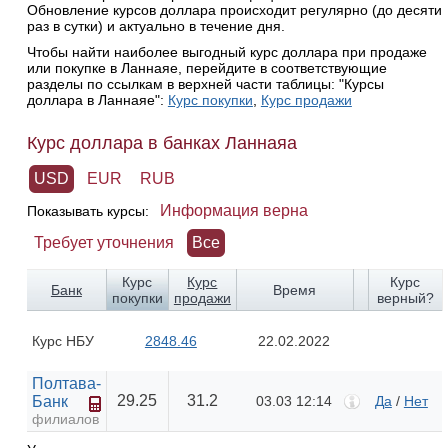
Обновление курсов доллара происходит регулярно (до десяти
раз в сутки) и актуально в течение дня.
Чтобы найти наиболее выгодный курс доллара при продаже
или покупке в Ланнаяе, перейдите в соответствующие
разделы по ссылкам в верхней части таблицы: "Курсы
доллара в Ланнаяе":
Курс покупки
,
Курс продажи
Курс доллара в банках Ланнаяа
USD
EUR
RUB
Информация верна
Показывать курсы:
Требует уточнения
Все
Курс
Курс
Курс
Банк
Время
покупки
продажи
верный?
Курс НБУ
2848.46
22.02.2022
Полтава-
29.25
31.2
Банк
03.03 12:14
Да
/
Нет
филиалов