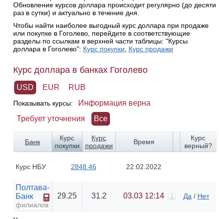
Обновление курсов доллара происходит регулярно (до десяти
раз в сутки) и актуально в течение дня.
Чтобы найти наиболее выгодный курс доллара при продаже
или покупке в Гоголево, перейдите в соответствующие
разделы по ссылкам в верхней части таблицы: "Курсы
доллара в Гоголево":
Курс покупки
,
Курс продажи
Курс доллара в банках Гоголево
USD
EUR
RUB
Информация верна
Показывать курсы:
Требует уточнения
Все
Курс
Курс
Курс
Банк
Время
покупки
продажи
верный?
Курс НБУ
2848.46
22.02.2022
Полтава-
29.25
31.2
03.03 12:14
Банк
Да
/
Нет
филиалов