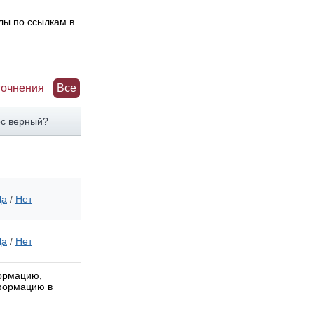
лы по ссылкам в
точнения
Все
рс верный?
Да
/
Нет
Да
/
Нет
формацию,
нформацию в