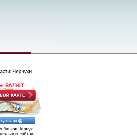
ласти:
Чернухи
х банков Чернух.
циальных сайтов