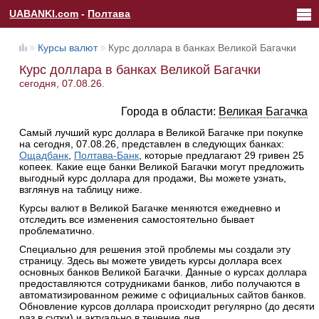
UABANKI.com
-
Полтава
Курсы валют
Курс доллара в банках Великой Багачки
Курс доллара в банках Великой Багачки
сегодня, 07.08.26.
Города в области:
Великая Багачка
Самый лучший курс доллара в Великой Багачке при покупке
на сегодня, 07.08.26, представлен в следующих банках:
Ощадбанк
,
Полтава-Банк
, которые предлагают 29 гривен 25
копеек. Какие еще банки Великой Багачки могут предложить
выгодный курс доллара для продажи, Вы можете узнать,
взглянув на таблицу ниже.
Курсы валют в Великой Багачке меняются ежедневно и
отследить все изменения самостоятельно бывает
проблематично.
Специально для решения этой проблемы мы создали эту
страницу. Здесь вы можете увидеть курсы доллара всех
основных банков Великой Багачки. Данные о курсах доллара
предоставляются сотрудниками банков, либо получаются в
автоматизированном режиме с официальных сайтов банков.
Обновление курсов доллара происходит регулярно (до десяти
раз в сутки) и актуально в течение дня.