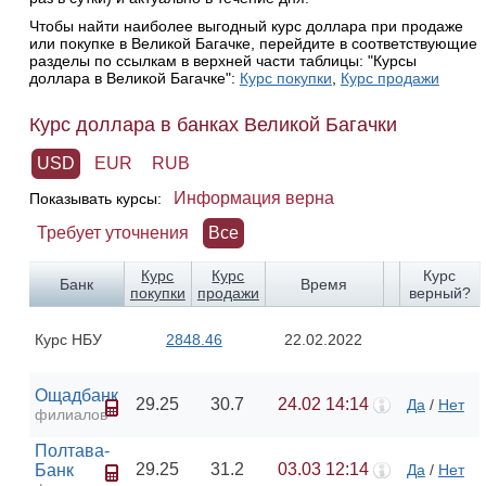
Чтобы найти наиболее выгодный курс доллара при продаже
или покупке в Великой Багачке, перейдите в соответствующие
разделы по ссылкам в верхней части таблицы: "Курсы
доллара в Великой Багачке":
Курс покупки
,
Курс продажи
Курс доллара в банках Великой Багачки
USD
EUR
RUB
Информация верна
Показывать курсы:
Требует уточнения
Все
Курс
Курс
Курс
Банк
Время
покупки
продажи
верный?
Курс НБУ
2848.46
22.02.2022
Ощадбанк
29.25
30.7
24.02 14:14
Да
/
Нет
филиалов
Полтава-
29.25
31.2
03.03 12:14
Банк
Да
/
Нет