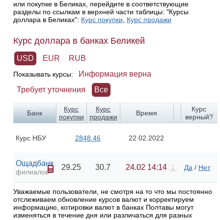
или покупке в Беликах, перейдите в соответствующие
разделы по ссылкам в верхней части таблицы: "Курсы
доллара в Беликах":
Курс покупки
,
Курс продажи
Курс доллара в банках Беликей
USD
EUR
RUB
Информация верна
Показывать курсы:
Требует уточнения
Все
Курс
Курс
Курс
Банк
Время
покупки
продажи
верный?
Курс НБУ
2848.46
22.02.2022
Ощадбанк
29.25
30.7
24.02 14:14
Да
/
Нет
филиалов
Уважаемые пользователи, не смотря на то что мы постоянно
отслеживаем обновление курсов валют и корректируем
информацию, котировки валют в банках Полтавы могут
изменяться в течение дня или различаться для разных