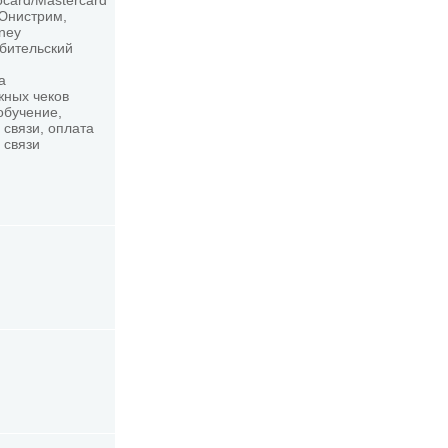
ocard/Mastercard
 Юнистрим,
oney
ебительский
а
жных чеков
обучение,
 связи, оплата
 связи