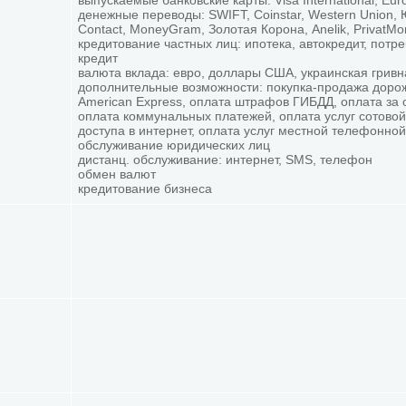
выпускаемые банковские карты: Visa International, Eur
денежные переводы: SWIFT, Coinstar, Western Union,
Contact, MoneyGram, Золотая Корона, Anelik, PrivatM
кредитование частных лиц: ипотека, автокредит, потр
кредит
валюта вклада: евро, доллары США, украинская гривн
дополнительные возможности: покупка-продажа доро
American Express, оплата штрафов ГИБДД, оплата за 
оплата коммунальных платежей, оплата услуг сотовой
доступа в интернет, оплата услуг местной телефонной
обслуживание юридических лиц
дистанц. обслуживание: интернет, SMS, телефон
обмен валют
кредитование бизнеса