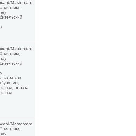
ocard/Mastercard
 Юнистрим,
oney
ебительский
а
ocard/Mastercard
 Юнистрим,
oney
ебительский
а
жных чеков
обучение,
 связи, оплата
 связи
ocard/Mastercard
 Юнистрим,
oney