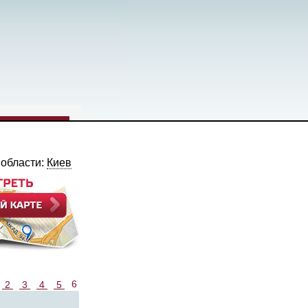
 области:
Киев
6
2
3
4
5