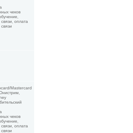
а
жных чеков
обучение,
 связи, оплата
 связи
ocard/Mastercard
 Юнистрим,
oney
ебительский
а
жных чеков
обучение,
 связи, оплата
 связи