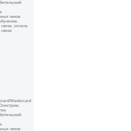
ебительский
а
жных чеков
обучение,
 связи, оплата
 связи
ocard/Mastercard
 Юнистрим,
oney
ебительский
а
жных чеков