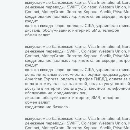
выпускаемые банковские карты: Visa International, Eur
денежные переводы: SWIFT, Coinstar, Western Union,
Contact, MoneyGram, Золотая Корона, Anelik, PrivatM
кредитование частных лиц: ипотека, автокредит, потр
кредит
валюта вклада: евро, доллары США, украинская гривн
дистанц. обслуживание: интернет, SMS, телефон
обмен валют
выпускаемые банковские карты: Visa International, Eur
денежные переводы: SWIFT, Coinstar, Western Union,
Contact, MoneyGram, Золотая Корона, Anelik, PrivatM
кредитование частных лиц: ипотека, автокредит, потр
кредит
валюта вклада: евро, доллары США, украинская гривн
дополнительные возможности: покупка-продажа доро
American Express, оплата штрафов ГИБДД, оплата за 
оплата коммунальных платежей, оплата услуг сотовой
доступа в интернет, оплата услуг местной телефонной
обслуживание юридических лиц
дистанц. обслуживание: интернет, SMS, телефон
обмен валют
кредитование бизнеса
выпускаемые банковские карты: Visa International, Eur
денежные переводы: SWIFT, Coinstar, Western Union,
Contact, MoneyGram, Золотая Корона, Anelik, PrivatM