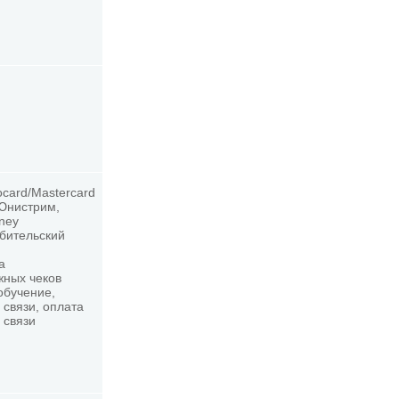
ocard/Mastercard
 Юнистрим,
oney
ебительский
а
жных чеков
обучение,
 связи, оплата
 связи