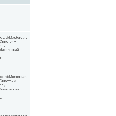
ocard/Mastercard
 Юнистрим,
oney
ебительский
а
ocard/Mastercard
 Юнистрим,
oney
ебительский
а