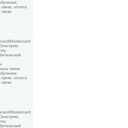
обучение,
 связи, оплата
 связи
ocard/Mastercard
 Юнистрим,
oney
ебительский
а
жных чеков
обучение,
 связи, оплата
 связи
ocard/Mastercard
 Юнистрим,
oney
ебительский