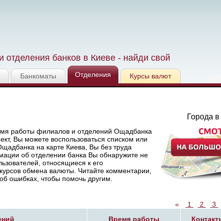
 отделения банков в Киеве - найди свой
Отделения
Банкоматы
Курсы валют
Города в
ремя работы филиалов и отделений Ощадбанка
ект, Вы можете воспользоваться списком или
щадбанка на карте Киева, Вы без труда
мации об отделении банка Вы обнаружите не
ьзователей, относящиеся к его
курсов обмена валюты. Читайте комментарии,
об ошибках, чтобы помочь другим.
«
1
2
3
ений
Время работы
Контакт