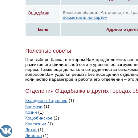
Киевская область, Антонины, пл. Гр
Ощадбанк
посмотреть на карте»
Банк
Адреса отдел
Полезные советы
При выборе банка, в котором Вам предположительно п
развития его филиальной сети и уровень её загруженн
нервы. Также еще до начала сотрудничества ознакомьт
вопросов Вам удастся решать без посещения отделени
количество параметров и работа его отделений – это 
Отделения Ощадбанка в других городах о
Клавдиево-Тарасово
(1)
Княжичи
(1)
Козин
(1)
Коцюбинское
(2)
Красятичи
(1)
Летки
(1)
Липовка
(1)