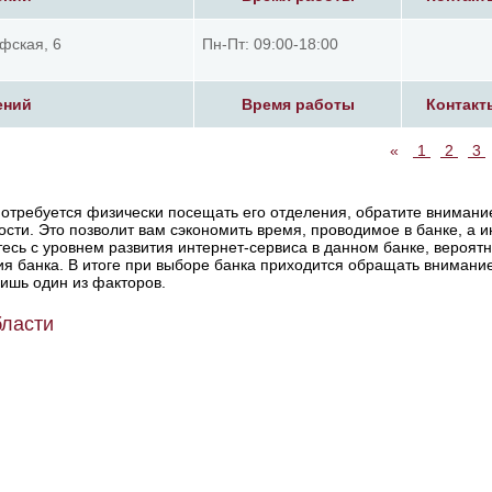
афская, 6
Пн-Пт: 09:00-18:00
ений
Время работы
Контакт
«
1
2
3
отребуется физически посещать его отделения, обратите внимани
ости. Это позволит вам сэкономить время, проводимое в банке, а и
есь с уровнем развития интернет-сервиса в данном банке, вероят
я банка. В итоге при выборе банка приходится обращать внимани
лишь один из факторов.
бласти