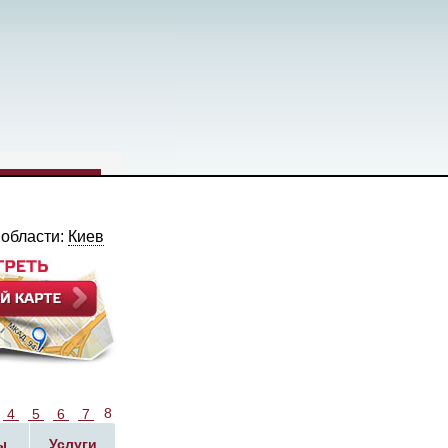
 области:
Киев
8
4
5
6
7
ы
Услуги