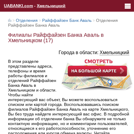
UABANKI.com
-
Хмельницкий
Отделения
Райффайзен Банк Аваль
Отделения
Райффайзен Банка Аваль
Филиалы Райффайзен Банка Аваль в
Хмельницком (17)
Города в области:
Хмельницкий
В этом разделе
представлены адреса,
телефоны и время
работы филиалов и
отделений Райффайзен
Банка Аваль в
Хмельницком и области.
Чтобы найти
интересующий вас объект, Вы можете воспользоваться
списком или картой города. Воспользовавшись поиском
филиалов Райффайзен Банка Аваль на карте Хмельницкого,
Вы без труда найдете интересующий вас офис. В подробной
информации об отделении банка Вы обнаружите не только
контактную информацию, но и комментарии пользователей,
относящиеся к его работоспособности, уточнению его
расположения или курсов обмена валюты. Читайте