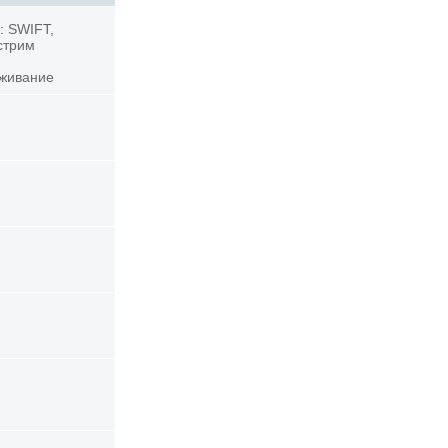
: SWIFT,
стрим
уживание