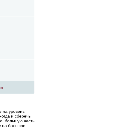
ги
е на уровень
ногда и сберечь
но, большую часть
е на большое