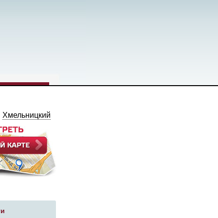
:
Хмельницкий
ги