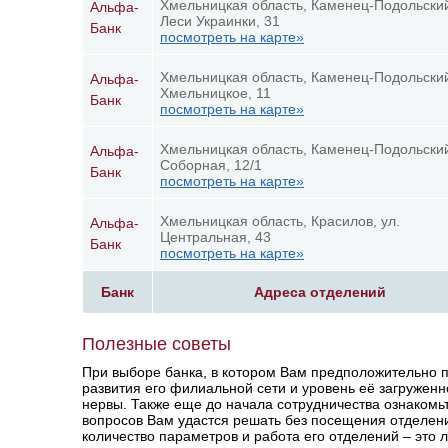
Хмельницкая область, Каменец-Подольский
Альфа-
Леси Украинки, 31
Банк
посмотреть на карте»
Хмельницкая область, Каменец-Подольский
Альфа-
Хмельницкое, 11
Банк
посмотреть на карте»
Хмельницкая область, Каменец-Подольский
Альфа-
Соборная, 12/1
Банк
посмотреть на карте»
Хмельницкая область, Красилов, ул.
Альфа-
Центральная, 43
Банк
посмотреть на карте»
Банк
Адреса отделений
Полезные советы
При выборе банка, в котором Вам предположительно п
развития его филиальной сети и уровень её загруженн
нервы. Также еще до начала сотрудничества ознакомьт
вопросов Вам удастся решать без посещения отделени
количество параметров и работа его отделений – это 