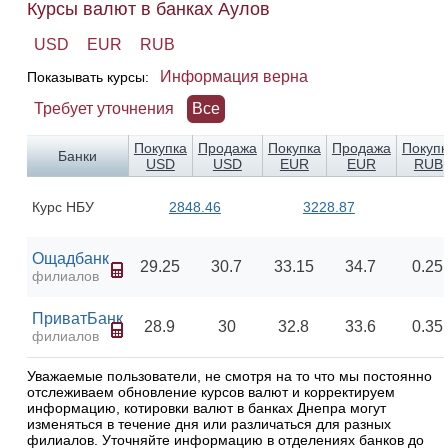
Курсы валют в банках Аулов
USD
EUR
RUB
Информация верна
Показывать курсы:
Требует уточнения
Все
Покупка
Продажа
Покупка
Продажа
Покупк
Банки
USD
USD
EUR
EUR
RUB
Курс НБУ
2848.46
3228.87
Ощадбанк
29.25
30.7
33.15
34.7
0.25
филиалов
ПриватБанк
28.9
30
32.8
33.6
0.35
филиалов
Уважаемые пользователи, не смотря на то что мы постоянно
отслеживаем обновление курсов валют и корректируем
информацию, котировки валют в банках Днепра могут
изменяться в течение дня или различаться для разных
филиалов. Уточняйте информацию в отделениях банков до