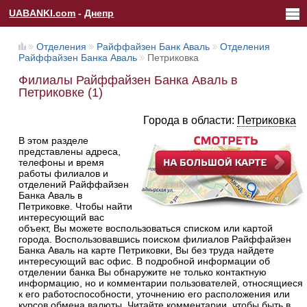
UABANKI.com
-
Днепр
Отделения
Райффайзен Банк Аваль
Отделения
Райффайзен Банка Аваль
Петриковка
Филиалы Райффайзен Банка Аваль в
Петриковке (1)
Города в области:
Петриковка
В этом разделе
представлены адреса,
телефоны и время
работы филиалов и
отделений Райффайзен
Банка Аваль в
Петриковке. Чтобы найти
интересующий вас
объект, Вы можете воспользоваться списком или картой
города. Воспользовавшись поиском филиалов Райффайзен
Банка Аваль на карте Петриковки, Вы без труда найдете
интересующий вас офис. В подробной информации об
отделении банка Вы обнаружите не только контактную
информацию, но и комментарии пользователей, относящиеся
к его работоспособности, уточнению его расположения или
курсов обмена валюты. Читайте комментарии, чтобы быть в