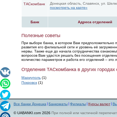
Донецкая область, Славянск, ул. Шелк
ТАСкомбанк
посмотреть на карте»
Банк
Адреса отделений
Полезные советы
При выборе банка, в котором Вам предположительно п
развития его филиальной сети и уровень её загруженн
нервы. Также еще до начала сотрудничества ознакомьт
вопросов Вам удастся решать без посещения отделени
количество параметров и работа его отделений – это 
Отделения ТАСкомбанка в других городах 
Мариуполь
(1)
Покровск
(1)
Все банки Донецка
Банкоматы
Филиалы
Курсы валют
Вы
© UABANKI.com 2026
При полной или частичной перепечат