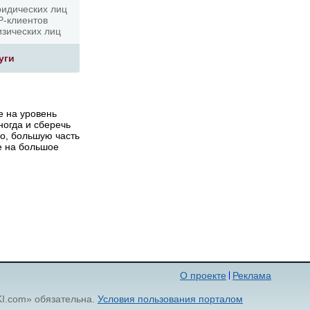
идических лиц
P-клиентов
зических лиц
уги
е на уровень
ногда и сберечь
но, большую часть
е на большое
О проекте
Реклама
KI.com» обязательна.
Условия пользования порталом