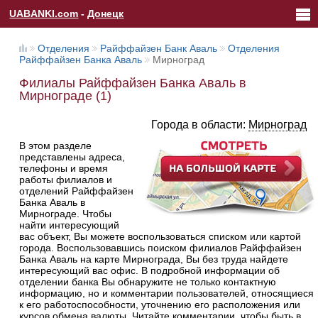
UABANKI.com
-
Донецк
Отделения
Райффайзен Банк Аваль
Отделения
Райффайзен Банка Аваль
Мирноград
Филиалы Райффайзен Банка Аваль в
Мирнограде (1)
Города в области:
Мирноград
В этом разделе
представлены адреса,
телефоны и время
работы филиалов и
отделений Райффайзен
Банка Аваль в
Мирнограде. Чтобы
найти интересующий
вас объект, Вы можете воспользоваться списком или картой
города. Воспользовавшись поиском филиалов Райффайзен
Банка Аваль на карте Мирнограда, Вы без труда найдете
интересующий вас офис. В подробной информации об
отделении банка Вы обнаружите не только контактную
информацию, но и комментарии пользователей, относящиеся
к его работоспособности, уточнению его расположения или
курсов обмена валюты. Читайте комментарии, чтобы быть в