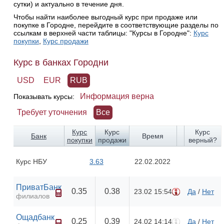
сутки) и актуально в течение дня.
Чтобы найти наиболее выгодный курс при продаже или
покупке в Городне, перейдите в соответствующие разделы по
ссылкам в верхней части таблицы: "Курсы в Городне":
Курс
покупки
,
Курс продажи
Курс в банках Городни
USD
EUR
RUB
Информация верна
Показывать курсы:
Требует уточнения
Все
Курс
Курс
Курс
Банк
Время
покупки
продажи
верный?
Курс НБУ
3.63
22.02.2022
ПриватБанк
0.35
0.38
23.02 15:54
Да
/
Нет
филиалов
Ощадбанк
0.25
0.39
24.02 14:14
Да
/
Нет