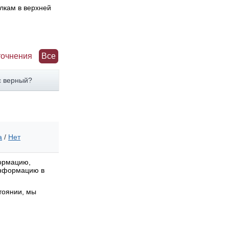
лкам в верхней
точнения
Все
с верный?
а
/
Нет
формацию,
 информацию в
тоянии, мы