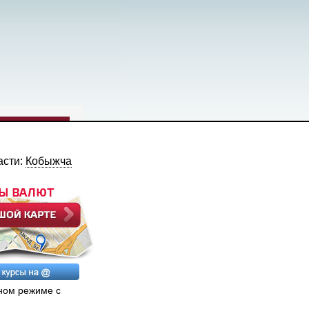
асти:
Кобыжча
ном режиме с