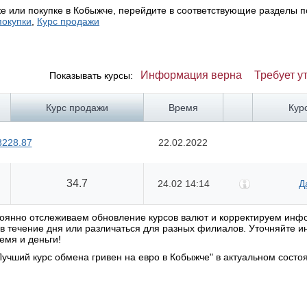
е или покупке в Кобыжче, перейдите в соответствующие разделы п
покупки
,
Курс продажи
Информация верна
Требует у
Показывать курсы:
Курс продажи
Время
Кур
3228.87
22.02.2022
34.7
24.02 14:14
Д
стоянно отслеживаем обновление курсов валют и корректируем ин
я в течение дня или различаться для разных филиалов. Уточняйте
емя и деньги!
учший курс обмена гривен на евро в Кобыжче" в актуальном состо