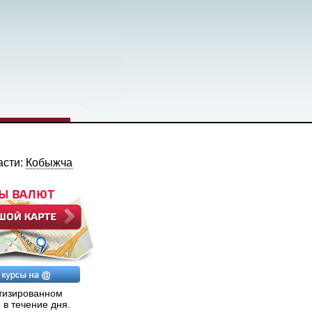
асти:
Кобыжча
атизированном
 в течение дня.