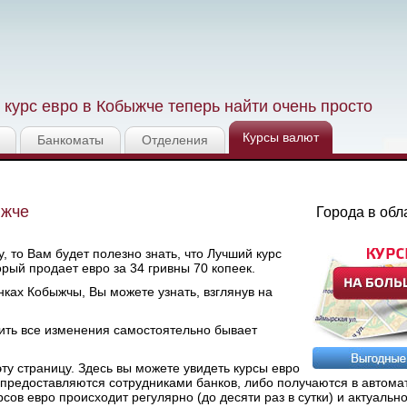
курс евро в Кобыжче теперь найти очень просто
Курсы валют
Банкоматы
Отделения
ыжче
Города в обл
, то Вам будет полезно знать, что Лучший курс
торый продает евро за 34 гривны 70 копеек.
ках Кобыжчы, Вы можете узнать, взглянув на
ить все изменения самостоятельно бывает
у страницу. Здесь вы можете увидеть курсы евро
 предоставляются сотрудниками банков, либо получаются в автом
в евро происходит регулярно (до десяти раз в сутки) и актуально