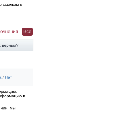
о ссылкам в
точнения
Все
с верный?
а
/
Нет
формацию,
 информацию в
янии, мы