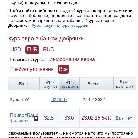
в сутки) и актуально в течение дня.
Чтобы найти наиболее выгодный курс евро при продаже или
покупке в Добрянке, перейдите в соответствующие разделы
по ссылкам в верхней части таблицы: "Курсы евро в
Добрянке":
Курс покупки
,
Курс продажи
Курс евро в банках Добрянки
USD
EUR
RUB
Информация верна
Показывать курсы:
Требует уточнения
Все
Курс
Курс
Курс
Банк
Время
покупки
продажи
верный?
Курс НБУ
3228.87
22.02.2022
ПриватБанк
32.8
33.6
23.02 15:54
Да
/
Нет
филиалов
Уважаемые пользователи, не смотря на то что мы постоянно