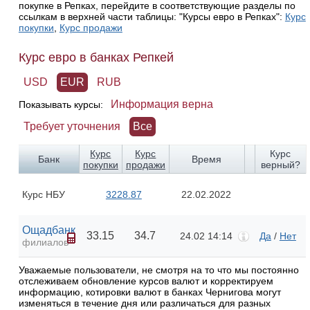
покупке в Репках, перейдите в соответствующие разделы по
ссылкам в верхней части таблицы: "Курсы евро в Репках":
Курс
покупки
,
Курс продажи
Курс евро в банках Репкей
USD
EUR
RUB
Информация верна
Показывать курсы:
Требует уточнения
Все
Курс
Курс
Курс
Банк
Время
покупки
продажи
верный?
Курс НБУ
3228.87
22.02.2022
Ощадбанк
33.15
34.7
24.02 14:14
Да
/
Нет
филиалов
Уважаемые пользователи, не смотря на то что мы постоянно
отслеживаем обновление курсов валют и корректируем
информацию, котировки валют в банках Чернигова могут
изменяться в течение дня или различаться для разных