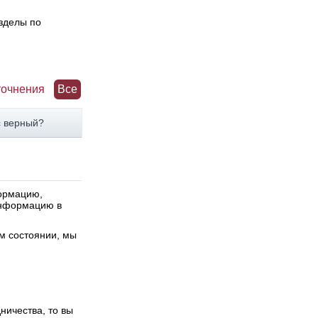
зделы по
точнения
Все
с верный?
формацию,
 информацию в
м состоянии, мы
ничества, то вы