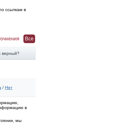
по ссылкам в
точнения
Все
с верный?
а
/
Нет
формацию,
 информацию в
тоянии, мы