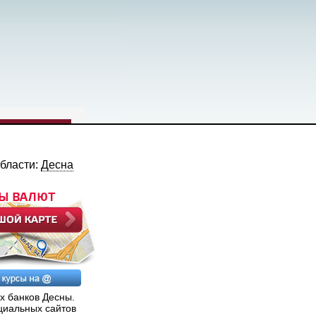
области:
Десна
х банков Десны.
циальных сайтов